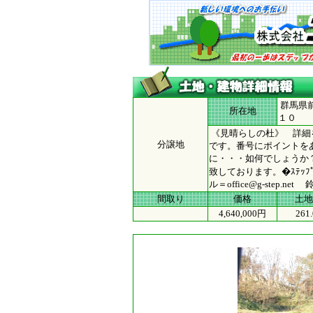
群馬県
所在地
１０ 
《見晴らしの杜》 詳細
分譲地
です。番号にポイントをあ
に・・・如何でしょうか
致しております。�
ル＝office@g-step.net 
間取り
価格
土地
4,640,000円
261