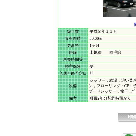
築年数
平成８年１１月
専有面積
50.66㎡
更新料
1ヶ月
路線
上越線 両毛線
所要時間等
損害保険
要
入居可能予定日
即
シャワー，給湯，追い焚き(
設備
ン，フローリング・CF，
プードレッサー，物干し竿
備考
町費2年分契約時預かり リ