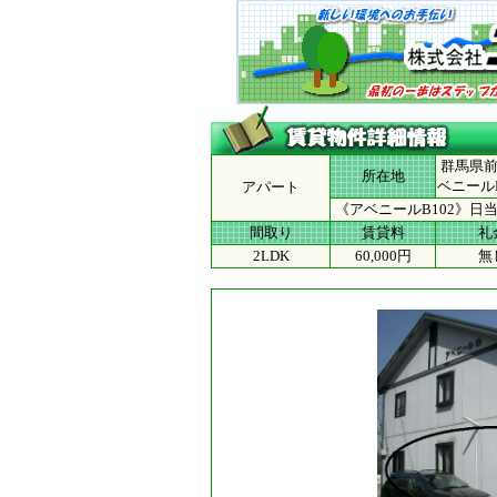
群馬県前
所在地
ベニールB
アパート
《アベニールB102》日
間取り
賃貸料
礼
2LDK
60,000円
無