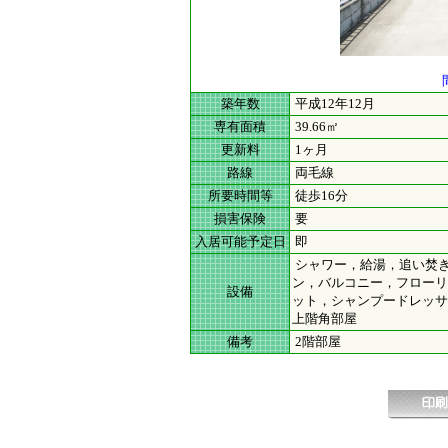
築年数
平成12年12月
専有面積
39.66㎡
更新料
1ヶ月
路線
両毛線
所要時間等
徒歩16分
損害保険
要
入居可能予定日
即
シャワー，給湯，追い焚き(
ン，バルコニー，フローリ
設備
ット，シャンプードレッサ
上階角部屋
備考
2階部屋