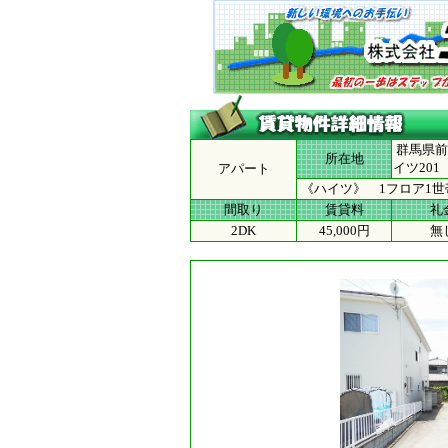
群馬県前
所在地
イツ201
アパート
《ハイツ》 1フロア1
間取り
賃貸料
礼
2DK
45,000円
無