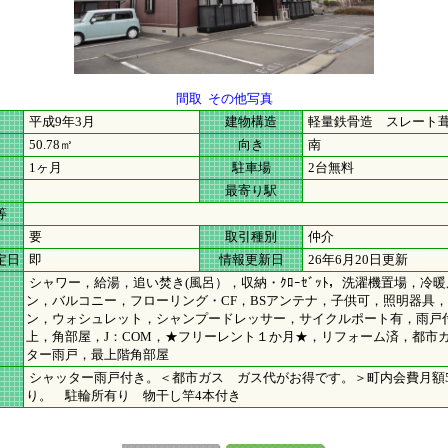
間取
その他写真
平成9年3月
建物構造
軽量鉄骨造 スレート葺
50.78㎡
向き
南
1ヶ月
駐車場
2台無料
最寄り駅
等
要
取引種別
仲介
定日
即
情報更新日
26年6月20日更新
シャワー，給湯，追い焚き(風呂），収納・ｸﾛｰｾﾞｯﾄ，洗濯機置場，冷
ン，バルコニー，フローリング・CF，BSアンテナ，子供可，照明器具，
ン，ウォシュレット，シャンプードレッサー，サイクルポート有，雨戸
上，角部屋，J：COM，★フリーレント１か月★，リフォーム済，都市
ター雨戸，最上階角部屋
シャッター雨戸付き。＜都市ガス ガス代がお得です。＞町内会費月額50
り。 駐輪所有り 物干し竿4本付き