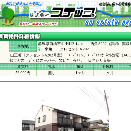
群馬県前橋市山王町2-14-4 西角A202（詳細に間取
所在地
り）東角 クレセントＡ202
ト
山王町《クレセントA202号室》 ｹｰﾌﾞﾙTV、ｹｰﾌﾞﾙｲﾝﾀｰﾈｯﾄ対応（J
都市ガス 近くにスーパー、ｺﾝﾋﾞﾆ 有り。 日当たり良好
賃貸料
礼金
敷金
手数料
58,000円
無し
1ヶ月
1.1ヶ月