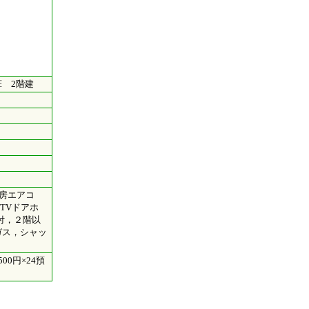
 2階建
暖房エアコ
TVドアホ
付，２階以
ガス，シャッ
0円×24預