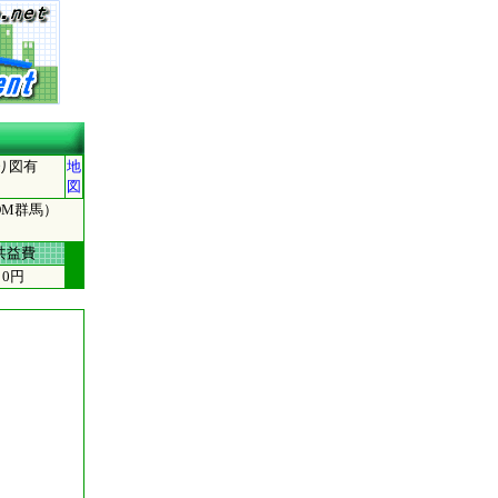
り図有
地
図
-COM群馬）
共益費
0円