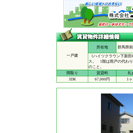
所在地
群馬県前
一戸建
《ハイツクラウン下新田Ⅰ
ス。 1階は雨戸の代わ
のこと。
間取り
賃貸料
礼
3DK
67,000円
1