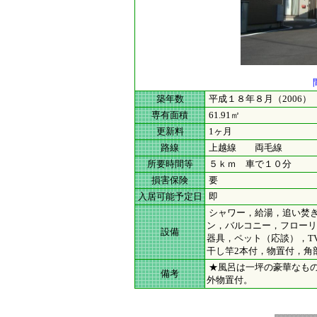
築年数
平成１８年８月（2006）
専有面積
61.91㎡
更新料
1ヶ月
路線
上越線 両毛線
所要時間等
５ｋｍ 車で１０分
損害保険
要
入居可能予定日
即
シャワー，給湯，追い焚き(
ン，バルコニー，フローリ
設備
器具，ペット（応談），T
干し竿2本付，物置付，角
★風呂は一坪の豪華なもの
備考
外物置付。