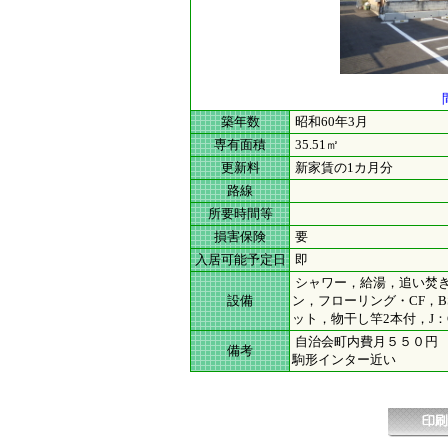
築年数
昭和60年3月
専有面積
35.51㎡
更新料
新家賃の1カ月分
路線
所要時間等
損害保険
要
入居可能予定日
即
シャワー，給湯，追い焚き(
設備
ン，フローリング・CF，
ット，物干し竿2本付，J：COM
自治会町内費月５５０円 W
備考
駒形インター近い