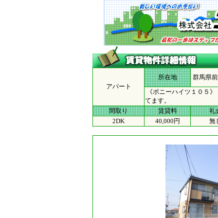
所在地
群馬県前
アパート
《ポニーハイツ１０５》
てます。
間取り
賃貸料
礼
2DK
40,000円
無